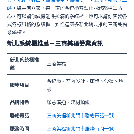
賢
、
光復
、
林口
、
板橋漢生
、
板橋雙十
、
土城
、
新店
、
三
峽
，總共有八家，每一家的系統櫃客製化服務都相當貼
心，可以幫你做機能性拉滿的系統櫃，也可以幫你客製各
式各樣風格的系統櫃，難怪這麼多新北網友推薦三商美福
系統櫃。
新北系統櫃推薦－三商美福營業資訊
新北系統櫃推
三商美福
薦
系統櫃、室內設計、床墊、沙發、地
服務項目
板
品牌特色
願意溝通、建材頂級
聯絡電話
三商美福新北門市聯絡電話一覽
服務時間
三商美福新北門市服務時間一覽