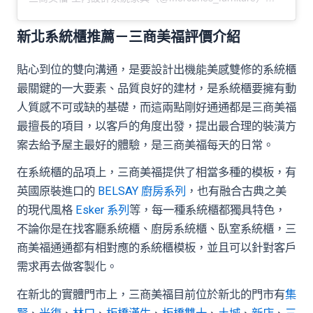
新北系統櫃推薦－三商美福評價介紹
貼心到位的雙向溝通，是要設計出機能美感雙修的系統櫃
最關鍵的一大要素、品質良好的建材，是系統櫃要擁有動
人質感不可或缺的基礎，而這兩點剛好通通都是三商美福
最擅長的項目，以客戶的角度出發，提出最合理的裝潢方
案去給予屋主最好的體驗，是三商美福每天的日常。
在系統櫃的品項上，三商美福提供了相當多種的模板，有
英國原裝進口的
BELSAY 廚房系列
，也有融合古典之美
的現代風格
Esker 系列
等，每一種系統櫃都獨具特色，
不論你是在找客廳系統櫃、廚房系統櫃、臥室系統櫃，三
商美福通通都有相對應的系統櫃模板，並且可以針對客戶
需求再去做客製化。
在新北的實體門市上，三商美福目前位於新北的門市有
集