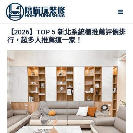
跳
Mai
至
Men
主
要
【2026】TOP 5 新北系統櫃推薦評價排
內
行，超多人推薦這一家！
容