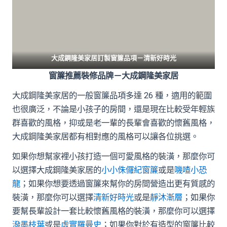
大成鋼隆美家居訂製窗簾品項－
清新好時光
窗簾推薦裝修品牌－大成鋼隆美家居
大成鋼隆美家居的一般窗簾品項多達 26 種，適用的範圍
也很廣泛，不論是小孩子的房間，還是現在比較受年輕族
群喜歡的風格，抑或是老一輩的長輩會喜歡的懷舊風格，
大成鋼隆美家居都有相對應的風格可以讓各位挑選。
如果你想幫家裡小孩打造一個可愛風格的裝潢，那麼你可
以選擇大成鋼隆美家居的
小小侏儸紀窗簾
或是
嘰喳小恐
龍
；如果你想要透過窗簾來幫你的房間營造出更有質感的
裝潢，那麼你可以選擇
清新好時光
或是
靜沐漸層
；如果你
要幫長輩設計一套比較懷舊風格的裝潢，那麼你可以選擇
潑墨枝葉
或是
虛實羅曼史
；如果你對於有造型的窗簾比較