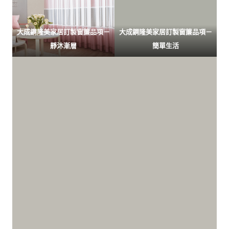
大成鋼隆美家居訂製窗簾品項－
大成鋼隆美家居訂製窗簾品項－
靜沐漸層
簡單生活