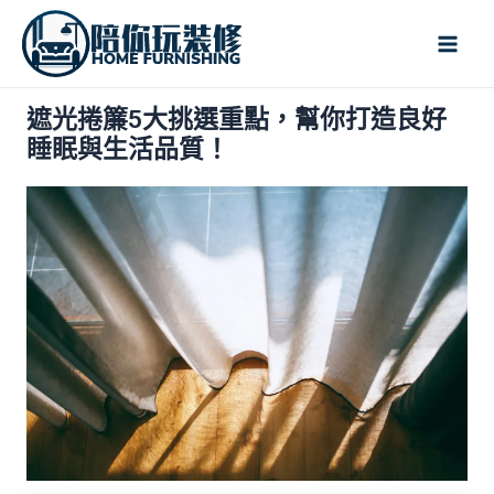
跳
Mai
至
Men
主
要
遮光捲簾5大挑選重點，幫你打造良好
內
睡眠與生活品質！
容