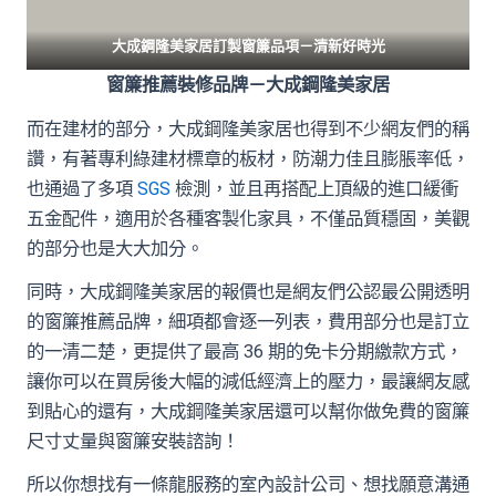
大成鋼隆美家居訂製窗簾品項－
清新好時光
窗簾推薦裝修品牌－大成鋼隆美家居
而在建材的部分，大成鋼隆美家居也得到不少網友們的稱
讚，有著專利綠建材標章的板材，防潮力佳且膨脹率低，
也通過了多項
SGS
檢測，並且再搭配上頂級的進口緩衝
五金配件，適用於各種客製化家具，不僅品質穩固，美觀
的部分也是大大加分。
同時，大成鋼隆美家居的報價也是網友們公認最公開透明
的窗簾推薦品牌，細項都會逐一列表，費用部分也是訂立
的一清二楚，更提供了最高 36 期的免卡分期繳款方式，
讓你可以在買房後大幅的減低經濟上的壓力，最讓網友感
到貼心的還有，大成鋼隆美家居還可以幫你做免費的窗簾
尺寸丈量與窗簾安裝諮詢！
所以你想找有一條龍服務的室內設計公司、想找願意溝通