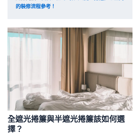
的裝修流程參考！
全遮光捲簾與半遮光捲簾該如何選
擇？