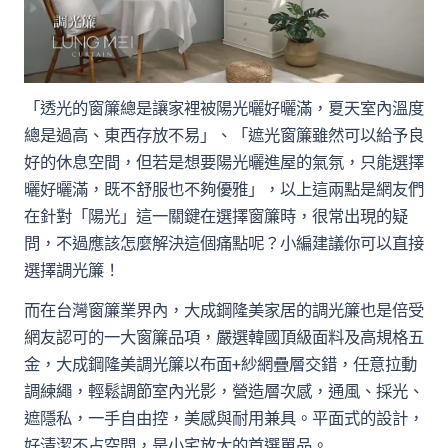
「透光的窗簾總是讓家裡被陽光曬好曬滿，夏天室內溫度
總是過高、東西存放不易」、「遮光窗簾雖然可以給予良
好的休息空間，但若是想要陽光曬進屋的氣氛，只能選擇
曬好曬滿，既不舒服也不夠優雅」，以上這兩點是網友們
在針對「陽光」這一關鍵在選擇窗簾時，很常出現的疑
問，不過應該怎麼解決這個痛點呢？小編建議你可以直接
選擇調光簾！
而在台灣窗簾業界內，大成鋼隆美家居的調光簾也是倍受
網友認可的一大窗簾品項，嚴選韓國頂級面料及高規格五
金，大成鋼隆美調光簾以布面+紗網疊層交錯，任意拉動
調練繩，輕鬆調節室內光影，營造層次感，通風、採光、
遮隱私，一手自由控，美感與耐用兼具。平面式的設計，
好清潔不占空間，是小宅放大的首選單品。