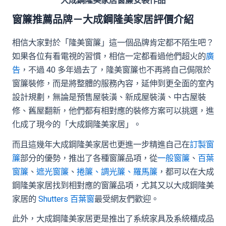
大成鋼隆美家居窗簾安裝作品
窗簾推薦品牌－大成鋼隆美家居評價介紹
相信大家對於「隆美窗簾」這一個品牌肯定都不陌生吧？
如果各位有看電視的習慣，相信一定都看過他們超火的
廣
告
，不過 40 多年過去了，隆美窗簾也不再將自己侷限於
窗簾裝修，而是將整體的服務內容，延伸到更全面的室內
設計規劃，無論是預售屋裝潢、新成屋裝潢、中古屋裝
修、舊屋翻新，他們都有相對應的裝修方案可以挑選，進
化成了現今的「大成鋼隆美家居」。
而且這幾年大成鋼隆美家居也更進一步精進自己在
訂製窗
簾
部分的優勢，推出了各種窗簾品項，從
一般窗簾
、
百葉
窗簾
、
遮光窗簾
、
捲簾、調光簾、羅馬簾
，都可以在大成
鋼隆美家居找到相對應的窗簾品項，尤其又以大成鋼隆美
家居的
Shutters 百葉窗
最受網友們歡迎。
此外，大成鋼隆美家居更是推出了系統家具及系統櫃成品