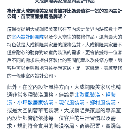
大成鋼隆美家居室內設計作品
為什麼大成鋼隆美家居會被評比為最值得一試的室內設計
公司、苗栗窗簾推薦品牌呢？
這還得提到大成鋼隆美家居在室內設計業界內耕耘數十年
的
室內設計師團隊
以及令人嚮往的裝修作品，還有最大的
特色就是大成鋼隆美家居的服務品質，大成鋼隆美家居不
僅會耐心的聽你對於室內裝潢的需求，更會依據每一位客
戶不同的需求來提供客製化的空間配置以及裝修方案，讓
客戶可以更輕鬆地直達夢想家居，是一家機能、美感雙修
的一條龍室內設計公司。
此外，在室內設計風格方面，大成鋼隆美家居也精
通非常多種裝潢風格，無論是
北歐風裝潢
、
輕裝
潢
、
小坪數居家裝潢
、
現代風裝潢
、
鄉村風裝潢
，
或是大空間奢華宅裝潢，大成鋼隆美家居的專業室
內設計師皆能依據每一位客戶的生活習慣以及需
求，規劃符合實用的裝潢格局、窗簾配置，實踐每