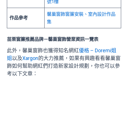
號1樓
馨巢窗飾窗簾安裝、室內設計作品
作品參考
集
苗栗窗簾推薦品牌－馨巢窗飾營業資訊一覽表
此外，馨巢窗飾也獲得知名網紅
優格 – Doremi姐
姐
以及
Xargon
的大力推薦，如果有興趣看看馨巢窗
飾如何幫助網紅們打造新家設計規劃，你也可以參
考以下文章：