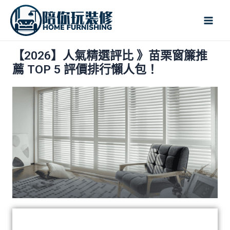
跳
Mai
至
Men
主
要
【2026】人氣精選評比 》苗栗窗簾推
內
薦 TOP 5 評價排行懶人包！
容