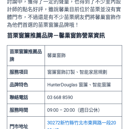
討論中，獲得了一定的聲量，也得到了不少室內設
計師的點名好評，雖說馨巢目前位於苗栗並沒有實
體門市，不過還是有不少苗栗網友們將馨巢窗飾作
為他們首選的苗栗窗簾品牌哦！
苗栗窗簾推薦品牌－馨巢窗飾營業資訊
苗栗窗簾推薦品
馨巢窗飾
牌
服務項目
窗簾窗飾訂製、智能家居規劃
品牌特色
HunterDouglas 窗簾、智能窗簾
聯絡電話
03 668 8590
服務時間
09:00 – 20:00（週日公休）
30272新竹縣竹北市東興路一段20
門市地址