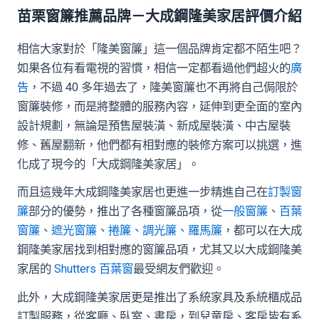
苗栗
窗簾推薦品牌－大成鋼隆美家居評價介紹
相信大家對於「隆美窗簾」這一個品牌肯定都不陌生吧？
如果各位有看電視的習慣，相信一定都看過他們超火的
廣
告
，不過 40 多年過去了，隆美窗簾也不再將自己侷限於
窗簾裝修，而是將整體的服務內容，延伸到更全面的室內
設計規劃，無論是預售屋裝潢、新成屋裝潢、中古屋裝
修、舊屋翻新，他們都有相對應的裝修方案可以挑選，進
化成了現今的「大成鋼隆美家居」。
而且這幾年大成鋼隆美家居也更進一步精進自己在
訂製窗
簾
部分的優勢，推出了各種窗簾品項，從
一般窗簾
、
百葉
窗簾
、
遮光窗簾
、
捲簾、調光簾、羅馬簾
，都可以在大成
鋼隆美家居找到相對應的窗簾品項，尤其又以大成鋼隆美
家居的
Shutters 百葉窗
最受網友們歡迎。
此外，大成鋼隆美家居更是推出了系統家具及系統櫃成品
訂製服務，從客廳、臥室、書房，到兒童房、客房皆有系