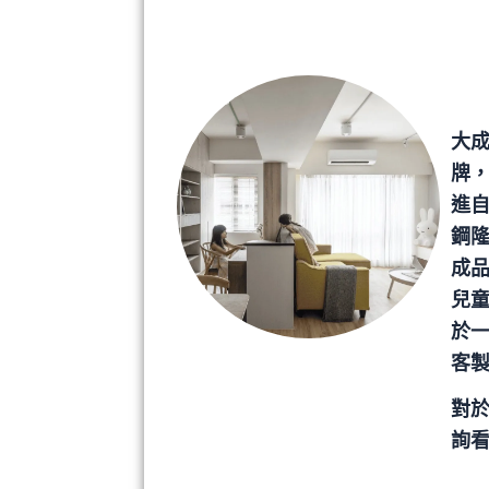
大
牌
進
鋼
成
兒童
於
客
對
詢