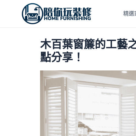
跳
至
精選
主
要
內
木百葉窗簾的工藝
容
點分享！