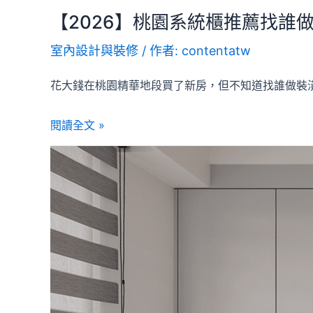
櫃
【2026】桃園系統櫃推薦找誰
工
廠！
室內設計與裝修
/ 作者:
contentatw
花大錢在桃園精華地段買了新房，但不知道找誰做裝
閱讀全文 »
【2026】
台
中
系
統
櫃
推
薦