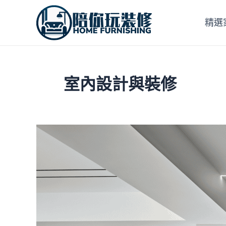
跳
至
精選
主
要
內
室內設計與裝修
容
【2026】
新
竹
系
統
櫃
推