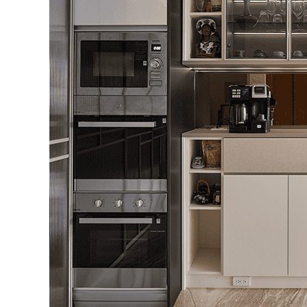
》
基
隆
系
統
櫃
推
薦
TOP
5
品
牌
評
價
排