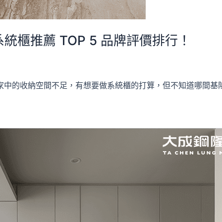
統櫃推薦 TOP 5 品牌評價排行！
家中的收納空間不足，有想要做系統櫃的打算，但不知道哪間基