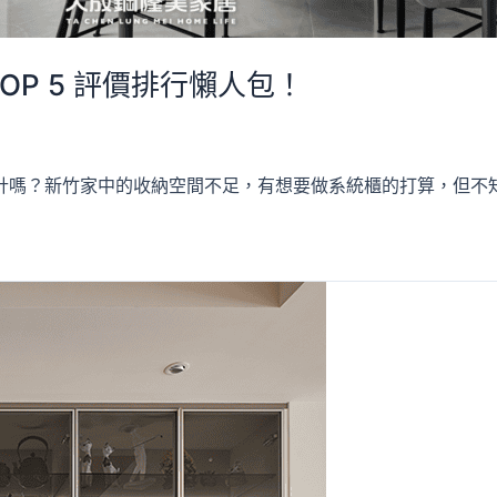
OP 5 評價排行懶人包！
嗎？新竹家中的收納空間不足，有想要做系統櫃的打算，但不知道