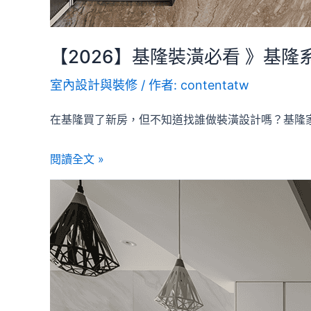
行！
【2026】基隆裝潢必看 》基隆系
室內設計與裝修
/ 作者:
contentatw
在基隆買了新房，但不知道找誰做裝潢設計嗎？基隆
閱讀全文 »
【2026】
桃
園
系
統
櫃
推