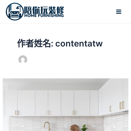
跳
文
Mai
至
章
Men
主
分
要
頁
內
作者姓名: contentatw
容
【2026】
精
選
五
大
彰
化