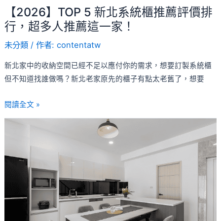
【2026】TOP 5 新北系統櫃推薦評價排
行，
行，超多人推薦這一家！
超
多
未分類
/ 作者:
contentatw
人
新北家中的收納空間已經不足以應付你的需求，想要訂製系統櫃
推
但不知道找誰做嗎？新北老家原先的櫃子有點太老舊了，想要
薦
這
閱讀全文 »
一
家！
【2026】
台
北
系
統
櫃
推
薦