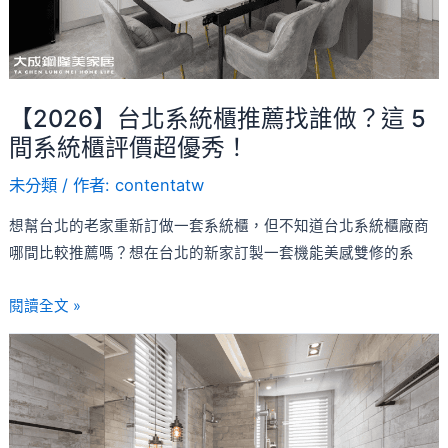
找
誰
做？
這
【2026】台北系統櫃推薦找誰做？這 5
5
間系統櫃評價超優秀！
間
系
未分類
/ 作者:
contentatw
統
想幫台北的老家重新訂做一套系統櫃，但不知道台北系統櫃廠商
櫃
哪間比較推薦嗎？想在台北的新家訂製一套機能美感雙修的系
評
價
閱讀全文 »
超
優
【2026】
秀！
台
東
裝