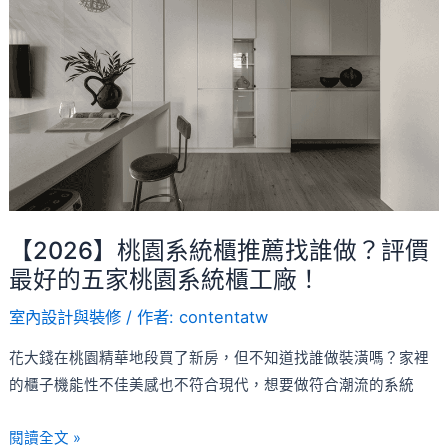
系
統
櫃
推
薦
找
誰
做？
評
【2026】桃園系統櫃推薦找誰做？評價
價
最好的五家桃園系統櫃工廠！
最
好
室內設計與裝修
/ 作者:
contentatw
的
花大錢在桃園精華地段買了新房，但不知道找誰做裝潢嗎？家裡
五
的櫃子機能性不佳美感也不符合現代，想要做符合潮流的系統
家
桃
閱讀全文 »