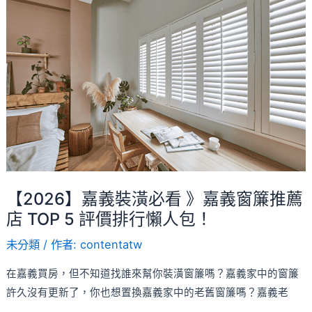
嘉
一
義
次
裝
看！
潢
必
看
》
嘉
義
窗
簾
【2026】嘉義裝潢必看 》嘉義窗簾推薦
推
店 TOP 5 評價排行懶人包！
薦
未分類
/ 作者:
contentatw
店
TOP
在嘉義買房，但不知道找誰來幫你裝潢窗簾嗎？嘉義家中的窗簾
5
許久沒有更新了，你也想置換嘉義家中的老舊窗簾嗎？嘉義老
評