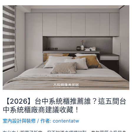
園
系
【2026】
統
台
櫃
中
工
系
廠！
統
櫃
推
薦
誰？
這
五
間
【2026】台中系統櫃推薦誰？這五間台
台
中系統櫃廠商建議收藏！
中
系
室內設計與裝修
/ 作者:
contentatw
統