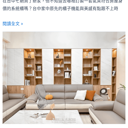
在台中七期買了新家，但不知道去哪裡訂製一套氣質符合房屋身
櫃
價的系統櫃嗎？台中家中原先的櫃子機能與美感有點跟不上時
廠
商
閱讀全文 »
建
議
【2026】
收
TOP
藏！
5
新
北
系
統
櫃
推
薦
評
價
排